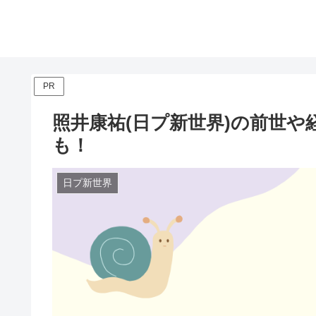
PR
照井康祐(日プ新世界)の前世
も！
日プ新世界