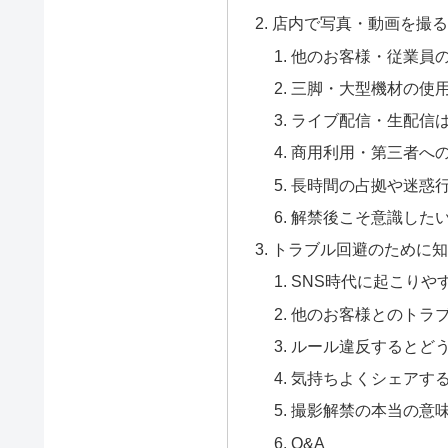
店内で写真・動画を撮る
他のお客様・従業員
三脚・大型機材の使
ライブ配信・生配信
商用利用・第三者へ
長時間の占拠や迷惑行
解禁後こそ意識したい
トラブル回避のために知
SNS時代に起こりや
他のお客様とのトラ
ルール違反するとど
気持ちよくシェアす
撮影解禁の本当の意
Q&A