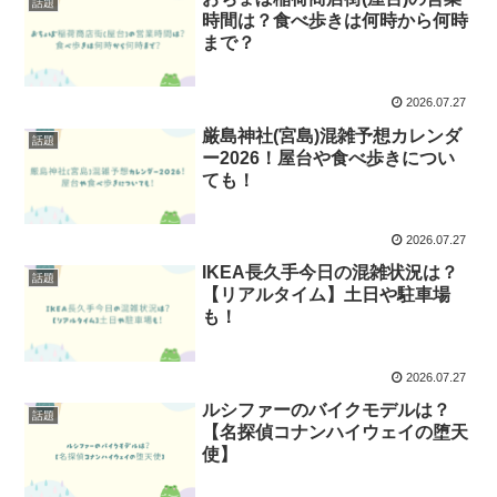
話題
時間は？食べ歩きは何時から何時
まで？
2026.07.27
厳島神社(宮島)混雑予想カレンダ
話題
ー2026！屋台や食べ歩きについ
ても！
2026.07.27
IKEA長久手今日の混雑状況は？
話題
【リアルタイム】土日や駐車場
も！
2026.07.27
ルシファーのバイクモデルは？
話題
【名探偵コナンハイウェイの堕天
使】